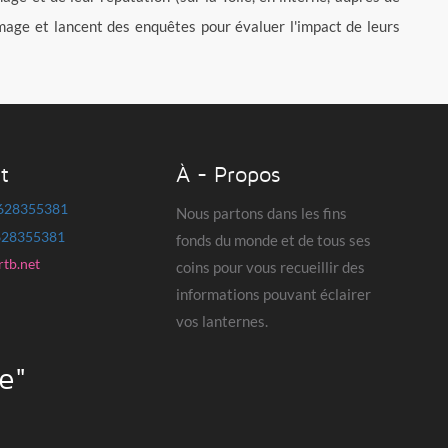
mage et lancent des enquêtes pour évaluer l'impact de leurs
t
À - Propos
628355381
Nous partons dans les fins
628355381
fonds du monde et de tous ses
rtb.net
coins pour vous recueillir des
informations pouvant éclairer
vos lanternes.
e"