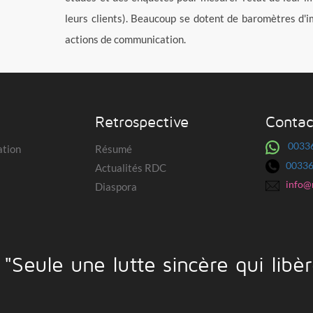
leurs clients). Beaucoup se dotent de baromètres d'i
actions de communication.
Retrospective
Contac
0033
ation
Résumé
0033
Actualités RDC
info@
Diaspora
"Seule une lutte sincère qui libèr