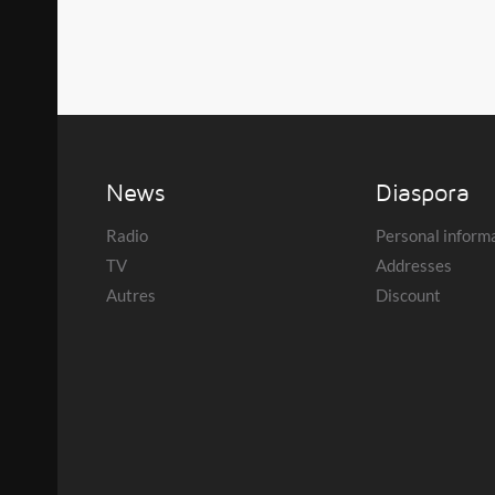
News
Diaspora
Radio
Personal inform
TV
Addresses
Autres
Discount