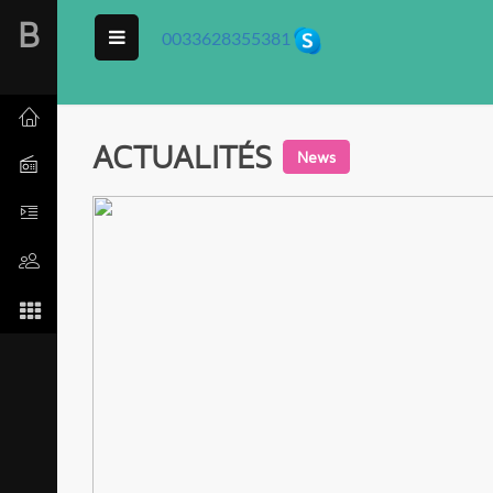
B
0033628355381
ACTUALITÉS
News